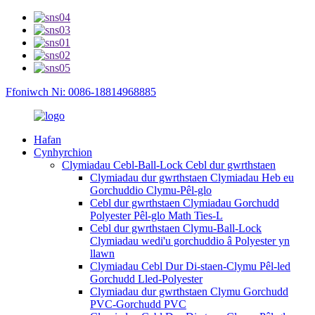
Ffoniwch Ni: 0086-18814968885
Hafan
Cynhyrchion
Clymiadau Cebl-Ball-Lock Cebl dur gwrthstaen
Clymiadau dur gwrthstaen Clymiadau Heb eu
Gorchuddio Clymu-Pêl-glo
Cebl dur gwrthstaen Clymiadau Gorchudd
Polyester Pêl-glo Math Ties-L
Cebl dur gwrthstaen Clymu-Ball-Lock
Clymiadau wedi'u gorchuddio â Polyester yn
llawn
Clymiadau Cebl Dur Di-staen-Clymu Pêl-led
Gorchudd Lled-Polyester
Clymiadau dur gwrthstaen Clymu Gorchudd
PVC-Gorchudd PVC