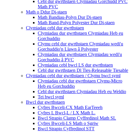
Cebl dur gwrthstaen Clymiadau Gorchudd PVC
Math PVC
Math o Ddur Di-staen
Math Bandiau-Polyn Dur Di-staen
Math Band-Polyn Polyester Dur Di-staen
Clymiadau cebl dur gwrthstaen
Clymiadau dur gwrthstaen Clymiadau Heb eu
Gorchuddio
Clymu cebl dur gwrthstaen Clymiadau wedi'u
Gorchuddio'n Llawn â Polyester
Clymiadau dur gwrthstaen Clymiadau wedi'u
Gorchuddio â PVC
Clymiadau cebl bwcl LS dur gwrthstaen
Cebl dur gwrthstaen Dl Ties-Releasable Tiesable
Clymiadau cebl dur gwrthstaen / Clymu bwcl syml
Clymiadau cebl dur gwrthstaen Clymu-Micro
Heb eu Gorchuddio
Cebl dur gwrthstaen Clymiadau Heb eu Weldio
Tei bwcl syml
Bwcl dur gwrthstaen
Cyfres Bwceli-CX Math EarTeeeh
Cyfres L Bwcl-L / LX Math L.
Bwcl Strapio Clamp Cyffredinol Math SL
Cyfres Bwceli-LS Math o Sgriw
Bwcl Strapio Cyffredinol STT