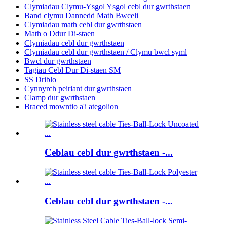
Clymiadau Clymu-Ysgol Ysgol cebl dur gwrthstaen
Band clymu Dannedd Math Bwceli
Clymiadau math cebl dur gwrthstaen
Math o Ddur Di-staen
Clymiadau cebl dur gwrthstaen
Clymiadau cebl dur gwrthstaen / Clymu bwcl syml
Bwcl dur gwrthstaen
Tagiau Cebl Dur Di-staen SM
SS Driblo
Cynnyrch peiriant dur gwrthstaen
Clamp dur gwrthstaen
Braced mowntio a'i ategolion
Ceblau cebl dur gwrthstaen -...
Ceblau cebl dur gwrthstaen -...