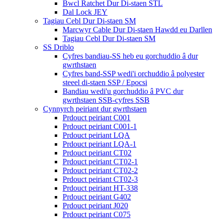
Bwcl Ratchet Dur Di-staen STL
Dal Lock JEY
Tagiau Cebl Dur Di-staen SM
Marcwyr Cable Dur Di-staen Hawdd eu Darllen
Tagiau Cebl Dur Di-staen SM
SS Driblo
Cyfres bandiau-SS heb eu gorchuddio â dur
gwrthstaen
Cyfres band-SSP wedi'i orchuddio â polyester
steeel di-staen SSP / Epocsi
Bandiau wedi'u gorchuddio â PVC dur
gwrthstaen SSB-cyfres SSB
Cynnyrch peiriant dur gwrthstaen
Prdouct peiriant C001
Prdouct peiriant C001-1
Prdouct peiriant LQA
Prdouct peiriant LQA-1
Prdouct peiriant CT02
Prdouct peiriant CT02-1
Prdouct peiriant CT02-2
Prdouct peiriant CT02-3
Prdouct peiriant HT-338
Prdouct peiriant G402
Prdouct peiriant J020
Prdouct peiriant C075