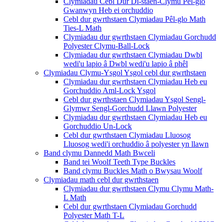
Clymiadau Cebl Dur Di-staen-Clymu Pêl-glo
Gwanwyn Heb ei orchuddio
Cebl dur gwrthstaen Clymiadau Pêl-glo Math
Ties-L Math
Clymiadau dur gwrthstaen Clymiadau Gorchudd
Polyester Clymu-Ball-Lock
Clymiadau dur gwrthstaen Clymiadau Dwbl
wedi'u lapio â Dwbl wedi'u lapio â phêl
Clymiadau Clymu-Ysgol Ysgol cebl dur gwrthstaen
Clymiadau dur gwrthstaen Clymiadau Heb eu
Gorchuddio Aml-Lock Ysgol
Cebl dur gwrthstaen Clymiadau Ysgol Sengl-
Glymwr Sengl-Gorchudd Llawn Polyester
Clymiadau dur gwrthstaen Clymiadau Heb eu
Gorchuddio Un-Lock
Cebl dur gwrthstaen Clymiadau Lluosog
Lluosog wedi'i orchuddio â polyester yn llawn
Band clymu Dannedd Math Bwceli
Band tei Woolf Teeth Type Buckles
Band clymu Buckles Math o Bwysau Woolf
Clymiadau math cebl dur gwrthstaen
Clymiadau dur gwrthstaen Clymu Clymu Math-
L Math
Cebl dur gwrthstaen Clymiadau Gorchudd
Polyester Math T-L