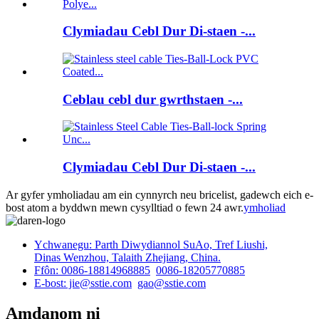
Clymiadau Cebl Dur Di-staen -...
Ceblau cebl dur gwrthstaen -...
Clymiadau Cebl Dur Di-staen -...
Ar gyfer ymholiadau am ein cynnyrch neu bricelist, gadewch eich e-
bost atom a byddwn mewn cysylltiad o fewn 24 awr.
ymholiad
Ychwanegu: Parth Diwydiannol SuAo, Tref Liushi,
Dinas Wenzhou, Talaith Zhejiang, China.
Ffôn: 0086-18814968885
0086-18205770885
E-bost: jie@sstie.com
gao@sstie.com
Amdanom ni