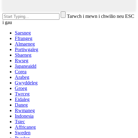
Tarwch i mewn i chwilio neu ESC
i gau
Saesneg
Ffrangeg
Almaeneg
Portiwgaleg
Sbaeneg
Rwseg
Japaneaidd
Corea
Arabeg
Gwyddeleg
Groeg
Twrceg
Eidaleg
Daneg
Rwmaneg
Indonesia
Tsiec
Affricaneg
Sweden