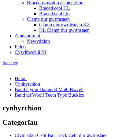
Braced mowntio a'i ategolion
Braced cebl HL
Braced cebl QL
Clamp dur gwrthstaen
Clamp dur gwrthstaen KZ
KL Clamp dur gwrthstaen
Amdanom ni
Newyddion
Fideo
Cysylltwch â Ni
Saesneg
Hafan
Cynhyrchion
Band clymu Dannedd Math Bwceli
Band tei Woolf Teeth Type Buckles
cynhyrchion
Categorïau
Clymiadau Cebl-Ball-Lock Cebl dur gwrthstaen