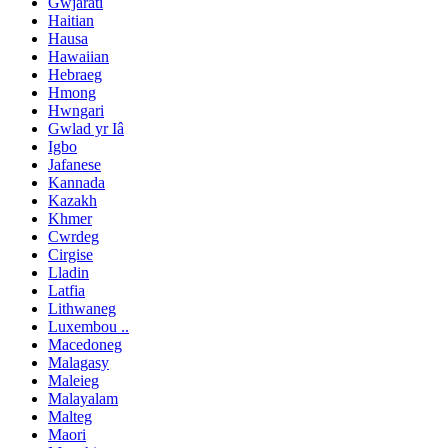
Gwjarati
Haitian
Hausa
Hawaiian
Hebraeg
Hmong
Hwngari
Gwlad yr Iâ
Igbo
Jafanese
Kannada
Kazakh
Khmer
Cwrdeg
Cirgise
Lladin
Latfia
Lithwaneg
Luxembou ..
Macedoneg
Malagasy
Maleieg
Malayalam
Malteg
Maori