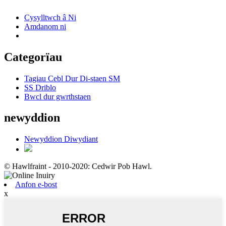
Cysylltwch â Ni
Amdanom ni
Categorïau
Tagiau Cebl Dur Di-staen SM
SS Driblo
Bwcl dur gwrthstaen
newyddion
Newyddion Diwydiant
© Hawlfraint - 2010-2020: Cedwir Pob Hawl.
Anfon e-bost
x