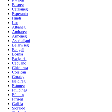
Pwyleg
Basgeg
Catalaneg
Esperanto
Hindi
Lao
Albaneg
Amhareg
Armeneg
Aserbaijani
Belarwseg
Bengali
Bosnia
Bwlgaria
Cebuano
Chichewa
Corsican
Croateg
Iseldireg
Estoneg
Ffilipineg
Ffinneg
Ffriseg
Galisia
Sioraidd