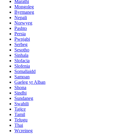
Marathi
Mongoleg
Byrmaneg
Nepali
Norwyeg
Pashto
Persia
Pwnjabi
Serbeg
Sesotho
Sinhala
Slofacia
Slofenia
Somalïaidd
Samoan
Gaeleg yr Alban
Shona
Sindhi
Sundaneg
Swahili
Tajice
Tamil
Telugu
Thai
Wcreineg