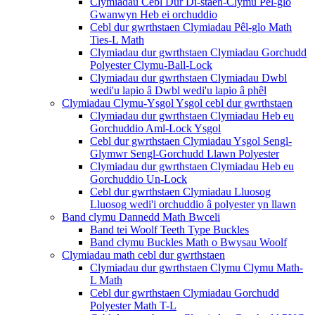
Clymiadau Cebl Dur Di-staen-Clymu Pêl-glo
Gwanwyn Heb ei orchuddio
Cebl dur gwrthstaen Clymiadau Pêl-glo Math
Ties-L Math
Clymiadau dur gwrthstaen Clymiadau Gorchudd
Polyester Clymu-Ball-Lock
Clymiadau dur gwrthstaen Clymiadau Dwbl
wedi'u lapio â Dwbl wedi'u lapio â phêl
Clymiadau Clymu-Ysgol Ysgol cebl dur gwrthstaen
Clymiadau dur gwrthstaen Clymiadau Heb eu
Gorchuddio Aml-Lock Ysgol
Cebl dur gwrthstaen Clymiadau Ysgol Sengl-
Glymwr Sengl-Gorchudd Llawn Polyester
Clymiadau dur gwrthstaen Clymiadau Heb eu
Gorchuddio Un-Lock
Cebl dur gwrthstaen Clymiadau Lluosog
Lluosog wedi'i orchuddio â polyester yn llawn
Band clymu Dannedd Math Bwceli
Band tei Woolf Teeth Type Buckles
Band clymu Buckles Math o Bwysau Woolf
Clymiadau math cebl dur gwrthstaen
Clymiadau dur gwrthstaen Clymu Clymu Math-
L Math
Cebl dur gwrthstaen Clymiadau Gorchudd
Polyester Math T-L