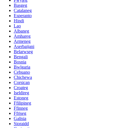
Pwyleg
Basgeg
Catalaneg
Esperanto
Hindi
Lao
Albaneg
Amhareg
Armeneg
Aserbaijani
Belarwseg
Bengali
Bosnia
Bwlgaria
Cebuano
Chichewa
Corsican
Croateg
Iseldireg
Estoneg
Ffilipineg
Ffinneg
Ffriseg
Galisia
Sioraidd