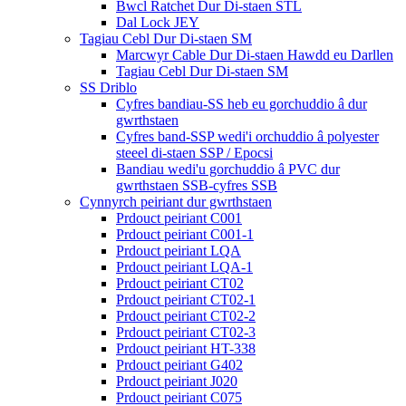
Bwcl Ratchet Dur Di-staen STL
Dal Lock JEY
Tagiau Cebl Dur Di-staen SM
Marcwyr Cable Dur Di-staen Hawdd eu Darllen
Tagiau Cebl Dur Di-staen SM
SS Driblo
Cyfres bandiau-SS heb eu gorchuddio â dur
gwrthstaen
Cyfres band-SSP wedi'i orchuddio â polyester
steeel di-staen SSP / Epocsi
Bandiau wedi'u gorchuddio â PVC dur
gwrthstaen SSB-cyfres SSB
Cynnyrch peiriant dur gwrthstaen
Prdouct peiriant C001
Prdouct peiriant C001-1
Prdouct peiriant LQA
Prdouct peiriant LQA-1
Prdouct peiriant CT02
Prdouct peiriant CT02-1
Prdouct peiriant CT02-2
Prdouct peiriant CT02-3
Prdouct peiriant HT-338
Prdouct peiriant G402
Prdouct peiriant J020
Prdouct peiriant C075