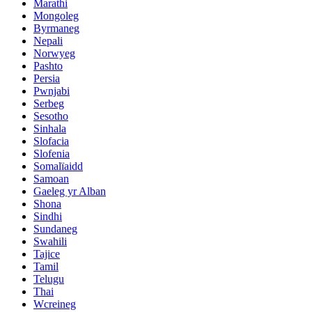
Marathi
Mongoleg
Byrmaneg
Nepali
Norwyeg
Pashto
Persia
Pwnjabi
Serbeg
Sesotho
Sinhala
Slofacia
Slofenia
Somalïaidd
Samoan
Gaeleg yr Alban
Shona
Sindhi
Sundaneg
Swahili
Tajice
Tamil
Telugu
Thai
Wcreineg