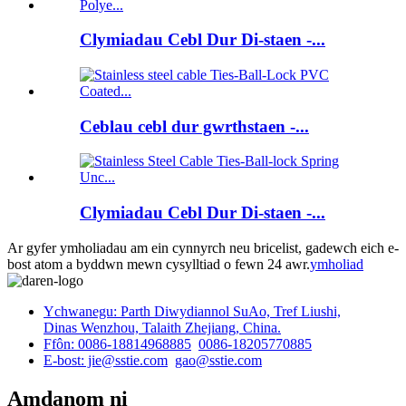
Clymiadau Cebl Dur Di-staen -...
Ceblau cebl dur gwrthstaen -...
Clymiadau Cebl Dur Di-staen -...
Ar gyfer ymholiadau am ein cynnyrch neu bricelist, gadewch eich e-
bost atom a byddwn mewn cysylltiad o fewn 24 awr.
ymholiad
Ychwanegu: Parth Diwydiannol SuAo, Tref Liushi,
Dinas Wenzhou, Talaith Zhejiang, China.
Ffôn: 0086-18814968885
0086-18205770885
E-bost: jie@sstie.com
gao@sstie.com
Amdanom ni