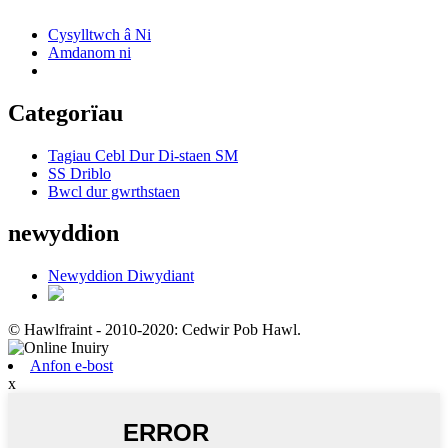
Cysylltwch â Ni
Amdanom ni
Categorïau
Tagiau Cebl Dur Di-staen SM
SS Driblo
Bwcl dur gwrthstaen
newyddion
Newyddion Diwydiant
© Hawlfraint - 2010-2020: Cedwir Pob Hawl.
Anfon e-bost
x