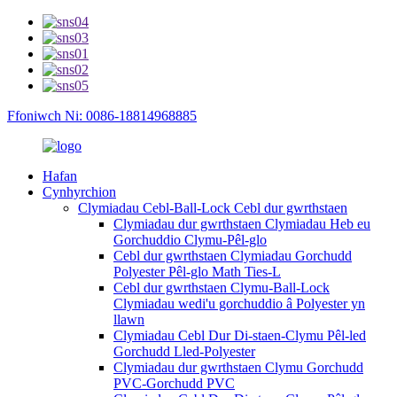
Ffoniwch Ni: 0086-18814968885
Hafan
Cynhyrchion
Clymiadau Cebl-Ball-Lock Cebl dur gwrthstaen
Clymiadau dur gwrthstaen Clymiadau Heb eu
Gorchuddio Clymu-Pêl-glo
Cebl dur gwrthstaen Clymiadau Gorchudd
Polyester Pêl-glo Math Ties-L
Cebl dur gwrthstaen Clymu-Ball-Lock
Clymiadau wedi'u gorchuddio â Polyester yn
llawn
Clymiadau Cebl Dur Di-staen-Clymu Pêl-led
Gorchudd Lled-Polyester
Clymiadau dur gwrthstaen Clymu Gorchudd
PVC-Gorchudd PVC