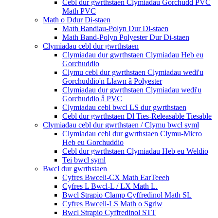
Cebl dur gwrthstaen Clymiadau Gorchudd PVC
Math PVC
Math o Ddur Di-staen
Math Bandiau-Polyn Dur Di-staen
Math Band-Polyn Polyester Dur Di-staen
Clymiadau cebl dur gwrthstaen
Clymiadau dur gwrthstaen Clymiadau Heb eu
Gorchuddio
Clymu cebl dur gwrthstaen Clymiadau wedi'u
Gorchuddio'n Llawn â Polyester
Clymiadau dur gwrthstaen Clymiadau wedi'u
Gorchuddio â PVC
Clymiadau cebl bwcl LS dur gwrthstaen
Cebl dur gwrthstaen Dl Ties-Releasable Tiesable
Clymiadau cebl dur gwrthstaen / Clymu bwcl syml
Clymiadau cebl dur gwrthstaen Clymu-Micro
Heb eu Gorchuddio
Cebl dur gwrthstaen Clymiadau Heb eu Weldio
Tei bwcl syml
Bwcl dur gwrthstaen
Cyfres Bwceli-CX Math EarTeeeh
Cyfres L Bwcl-L / LX Math L.
Bwcl Strapio Clamp Cyffredinol Math SL
Cyfres Bwceli-LS Math o Sgriw
Bwcl Strapio Cyffredinol STT