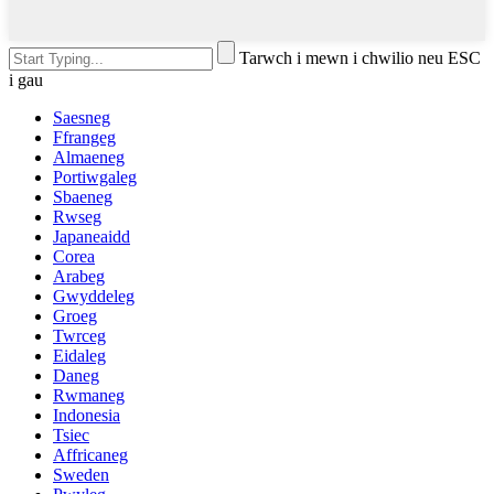
Tarwch i mewn i chwilio neu ESC
i gau
Saesneg
Ffrangeg
Almaeneg
Portiwgaleg
Sbaeneg
Rwseg
Japaneaidd
Corea
Arabeg
Gwyddeleg
Groeg
Twrceg
Eidaleg
Daneg
Rwmaneg
Indonesia
Tsiec
Affricaneg
Sweden