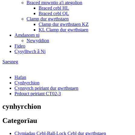
Braced mowntio a'i ategolion
Braced cebl HL
Braced cebl QL
Clamp dur gwrthstaen
Clamp dur gwrthstaen KZ
KL Clamp dur gwrthstaen
Amdanom ni
Newyddion
Fideo
Cysylltwch â Ni
Saesneg
Hafan
Cynhyrchion
Cynnyrch peiriant dur gwrthstaen
Prdouct peiriant CT02-3
cynhyrchion
Categorïau
Clymiadau Cebl-Ball-Lock Cebl dur gwrthstaen