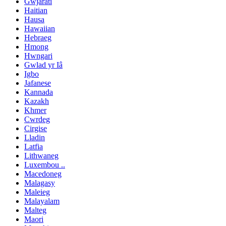
Gwjarati
Haitian
Hausa
Hawaiian
Hebraeg
Hmong
Hwngari
Gwlad yr Iâ
Igbo
Jafanese
Kannada
Kazakh
Khmer
Cwrdeg
Cirgise
Lladin
Latfia
Lithwaneg
Luxembou ..
Macedoneg
Malagasy
Maleieg
Malayalam
Malteg
Maori