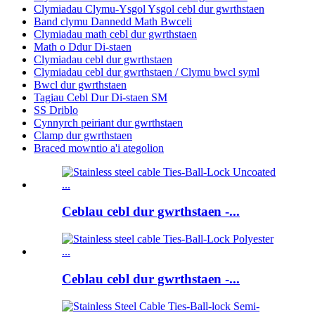
Clymiadau Clymu-Ysgol Ysgol cebl dur gwrthstaen
Band clymu Dannedd Math Bwceli
Clymiadau math cebl dur gwrthstaen
Math o Ddur Di-staen
Clymiadau cebl dur gwrthstaen
Clymiadau cebl dur gwrthstaen / Clymu bwcl syml
Bwcl dur gwrthstaen
Tagiau Cebl Dur Di-staen SM
SS Driblo
Cynnyrch peiriant dur gwrthstaen
Clamp dur gwrthstaen
Braced mowntio a'i ategolion
Ceblau cebl dur gwrthstaen -...
Ceblau cebl dur gwrthstaen -...